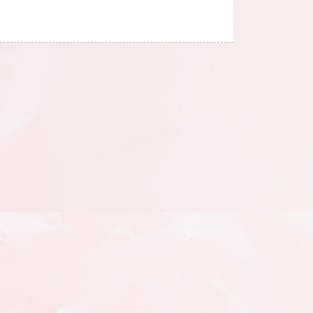
【沛得適Reflex電動升降沐浴如廁椅】 具備
電動升降功能，可減輕照護者腰部負擔並提
升操作效率。升至最高時可與使用者保持眼
神接觸。 1.具磁吸式充電接
口、頭靠可調整高度及前後深度，雙側皆有
按鈕可電動操控座面高度及空中傾倒角度，
使用者可依慣用手操作。 【可調頭靠】
【控制面板可獨立
調整座椅高度及後傾角度】
2.U型扶手的設計可提供
前臂支撐，增加坐姿穩定性，搭配電動空中
傾倒功能，可防止坐姿前滑。踏板高度調整
孔洞形狀為上大下小，所以即使未扣卡扣也
不會直接脫落，另，移除時需將整個踏板向
上提。 【可掀 U 型扶手】
【可調腳踏板】 【沛得適 Marina Deluxe鋁