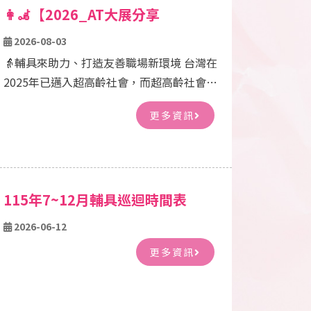
👩‍🦼【2026_AT大展分享
PART1】👩‍🦼輔具來助力、打造友
2026-08-03
善職場新環境！！！
👵輔具來助力、打造友善職場新環境 台灣在
2025年已邁入超高齡社會，而超高齡社會的
挑戰之一是勞動力結構的轉變，讓輔具成為
更多資訊
這轉變的連結之一，串起不同族群、不分男
女老幼、身障人士共同打造一個友善、尊嚴
的工作環境。 在一般日常生活中沐浴是讓人
最放鬆的時刻，但在住宿或日間照護機構中
115年7~12月輔具巡迴時間表
常因無更合適之輔具，使照護人員在協助個
案沐浴時，常需維持不良姿勢，而個案亦無
2026-06-12
法與照護人員眼神接觸及互動，導致最讓人
更多資訊
放鬆的時刻反而成了雙方最緊繃的時間。提
供合適的職場輔具能減輕工作者負擔、降低
對身體的傷害，同時亦可增加使用者舒適
度，友善職場環境就由沐浴輔具開始改變起~