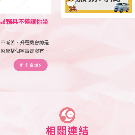
👩‍🦼輔具不僅讓你坐
，不喊苦，升遷機會總是
，感覺整個宇宙都沒有人
，才會得人疼。坐不正，
更多資訊
。但現在這被我們坐歪的
大展展示了一項新輔具：
坐姿時臀部壓力的分佈比
用者肌肉是否放鬆，身體
現臀部至大腿的坐姿壓
適當提醒已久坐，及現在
了解自己並且調整坐姿。
維持好習慣，時刻守護您
相關連結
比例來分析使用者的運動