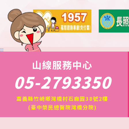
習慣，運用在輔具適配座墊時，能藉由偵測的
用者達到良好的坐姿擺位，避免姿勢不良導致
硬、腰酸背痛。 🌐網址：https://www.karma.com
iseat/ 此外，我們也發現了一項可媲美汽車
的： 『輪椅盲點偵測器-Blind spot sensor for
拿大廠商──Braze研發，它基本配備有四個組件： 1. 
:::
S-0033) 2. Echo Hea
山線服務中心
3. 可播放聲音的LED燈顯示
輪椅專用盲點感應器可安裝於電動、手動
05-2793350
各個位置（如：前方、後方），並由電動輪椅
代步車本身不具USB插槽，則需連接轉接頭；
原廠行 動電源，行動電原續航力約為1.5天。
嘉義縣竹崎鄉灣橋村石麻園38號2樓
並依照不同使用者需求調整APP參數，包含偵測距
(臺中榮民總醫院灣橋分院)
分，最短為5公分；水平角度180度、垂直角度5
提供不同 回饋，也可透過APP設定調整回饋方
觸覺（震動）、視覺（燈光閃爍）……等細項