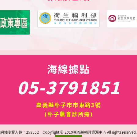
數據調整座墊高低，讓使
脊椎側彎、肌肉緊蹦僵
.tw/featured_item/
倒車顯影這項偉大發明
 wheelchair』。 來自加
Braze Sentina(A
d(AS-0030)
海線據點
器 4.震動組件
輪椅或電動代步車的
05-3791851
電池供電。若電動輪椅或
手動輪椅部分則可以連結
藉由感應器偵測障礙物，
嘉義縣朴子市市東路3號
離(最遠可達255公
(朴子農會診所旁)
0度的45度錐狀區域)而
式，例如:聽覺（聲音）、
網站瀏覽人數：253552 Copyright © 2019嘉義縣輔具資源中心 All rights reserved.
，提醒輪椅使用者周遭有