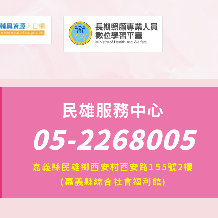
合金電控升降調背沐浴床】 操控器可調整床
面高度及背板仰角(至多抬升25度)，利於照
顧者協助及與使用者互動。 1.床
頭處另有操作介面，並設有緊急按鈕，可使
床面快速下降及斷電。 2.可手動調整床面整
體傾斜角度(約4度)，以利沐浴後排水。 3.床
欄中段下凹設計，以利照顧者近身而不被遮
民雄服務中心
擋；三段式卡扣設計(直立關閉/外掀加寬/下
05-2268005
放開啟)，可因應不同使用情境。 4.具連動剎
車輪組，四個輪子可同時剎車，另可調整輪
子為萬向或定向，定向輪可利於減少行進中
嘉義縣民雄鄉西安村西安路155號2樓
的偏移情形。 5.充電方式為使用電池充電
座，可2顆電池輪流充電使用。 🔺值得提醒
(嘉義縣綜合社會福利館)
一下，以上款式相較一般傳統款式體積較
大，價格較昂貴，一般民眾欲使用需考量家
中空間大小、使用頻率等。 友善職場環境需