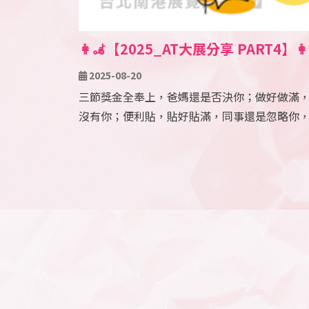
👩‍🦼【2025_AT大展分享 PART4】
出好運氣；更讓回家好安全
2025-08-20
三節獎金全奉上，爸媽還是否決你；做好做滿
沒有你；便利貼，貼好貼滿，同事還是忽略你
疼你。究竟哪裡出問題了呢? 俗話說：坐予正
不僅腰痠背痛纏上你，整個運氣也被你坐歪了
運氣，好似出現轉機了。 這次2025年輔具AT
『iSeat 智慧坐壓感測墊』。 可偵測使用者
例，偵測系統使用專屬APP操作，協助了解使
有無歪斜、前滑、翹腳等不良姿勢。介面會呈
力，且直覺性圖形設計，輕易觀 察壓力值，更
的坐姿是否良好，讓使用者或照顧者能更輕鬆
輔助您即時掌握乘坐狀態，提醒動一動，協助
的健康。資深治療師甚至可以 透過偵測呈現的