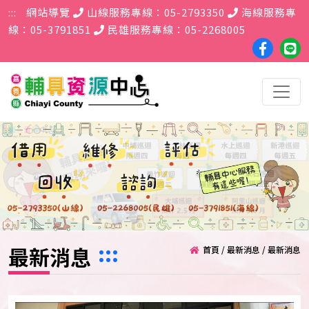
跳到主要內容區塊
:::
網站導覽
山線服務專線：05-2793350
海線服務專
線：05-3791851
民雄服務專線：05-2268005
faceboo
Lin
粉
好
絲
友
團
:::
最新消息
首頁
/
最新消息
/
最新消息