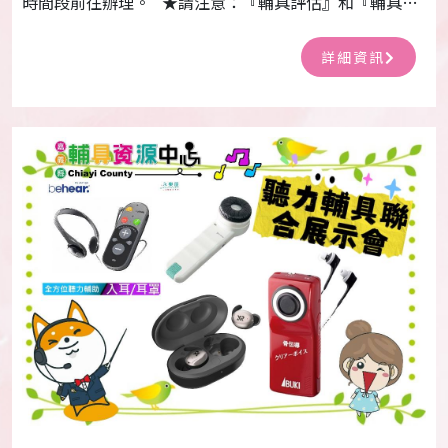
用』服務皆須事先電話預約哦！ 鹿草便利站地點:鹿草老
人文康中心2樓(嘉義縣鹿草鄉圓山路218號) 預約電話: (山
詳細資訊
線)05-2793350 (海線)05-3791851 (民雄)05-2268005