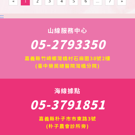
«
1
2
3
4
5
6
...
7
»
:::
山線服務中心
05-2793350
嘉義縣竹崎鄉灣橋村石麻園38號2樓
(臺中榮民總醫院灣橋分院)
海線據點
05-3791851
嘉義縣朴子市市東路3號
(朴子農會診所旁)