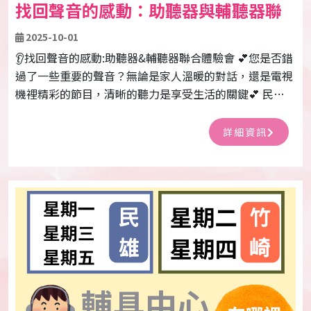
找回聲音的感動：助聽器與輔聽器聯
合體驗會
2025-10-01
👂找回聲音的感動:助聽器&輔聽器聯合體驗會 💕您是否錯
過了一些重要的聲音？無論是家人溫暖的對話，還是電視
機裡精彩的節目，清晰的聽力是享受生活的關鍵💕 民雄
社福館輔具中心將於114年10月份舉辦「聽力輔具聯合展
示會」，現場將有專業人員為您介紹與示範各種新型助聽
詳細資訊
器及個人輔聽器，幫助您找到最適合的聽力解決方案！
🙋‍♀️🙋‍♀️🙋‍♀️ ★展演時間:114年10月1日~114年10月31日 (每
週一~每週五) 上午8:00~12:00 下午13:30~17:30 ★展演
地點:嘉義縣民雄鄉西安村西安路155號2F (嘉義縣綜合社
會福利館) ★ 現場提供免費諮詢與試用服務，歡迎有需求
的民眾與家人一同前來體驗喔!★ 🤠🤠🤠