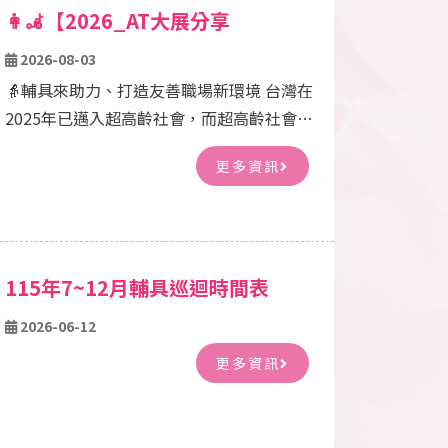
👩‍🦼【2026_AT大展分享
PART1】👩‍🦼輔具來助力、打造友
2026-08-03
善職場新環境！！！
👵輔具來助力、打造友善職場新環境 台灣在
2025年已邁入超高齡社會，而超高齡社會的
挑戰之一是勞動力結構的轉變，讓輔具成為
更多資訊
這轉變的連結之一，串起不同族群、不分男
女老幼、身障人士共同打造一個友善、尊嚴
的工作環境。 在一般日常生活中沐浴是讓人
最放鬆的時刻，但在住宿或日間照護機構中
115年7~12月輔具巡迴時間表
常因無更合適之輔具，使照護人員在協助個
案沐浴時，常需維持不良姿勢，而個案亦無
2026-06-12
法與照護人員眼神接觸及互動，導致最讓人
更多資訊
放鬆的時刻反而成了雙方最緊繃的時間。提
供合適的職場輔具能減輕工作者負擔、降低
對身體的傷害，同時亦可增加使用者舒適
度，友善職場環境就由沐浴輔具開始改變起~