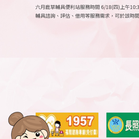
六月鹿草輔具便利站服務時間 6/18(四)上午10:3
輔具諮詢、評估、借用等服務需求，可於該時間
意：『輔具評估』和『輔具借用』服務皆須事先
站地點:鹿草老人文康中心2樓(嘉義縣鹿草鄉圓山路2
線)05-2793350 (海線)05-3791851 (民雄)05-22