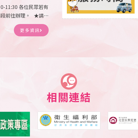
0-11:30 各位民眾若有
段前往辦理。 ★請注
電話預約哦！ 鹿草便利
更多資訊
18號) 預約電話: (山
68005
相關連結