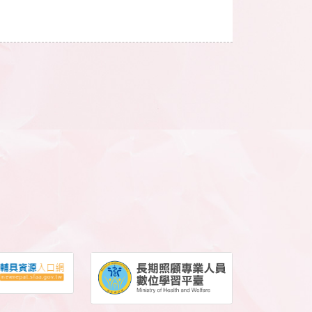
【沛得適Reflex電動升降沐浴如廁椅】 具備
電動升降功能，可減輕照護者腰部負擔並提
升操作效率。升至最高時可與使用者保持眼
神接觸。 1.具磁吸式充電接
口、頭靠可調整高度及前後深度，雙側皆有
按鈕可電動操控座面高度及空中傾倒角度，
使用者可依慣用手操作。 【可調頭靠】
【控制面板可獨立
調整座椅高度及後傾角度】
2.U型扶手的設計可提供
前臂支撐，增加坐姿穩定性，搭配電動空中
傾倒功能，可防止坐姿前滑。踏板高度調整
孔洞形狀為上大下小，所以即使未扣卡扣也
不會直接脫落，另，移除時需將整個踏板向
上提。 【可掀 U 型扶手】
【可調腳踏板】 【沛得適 Marina Deluxe鋁