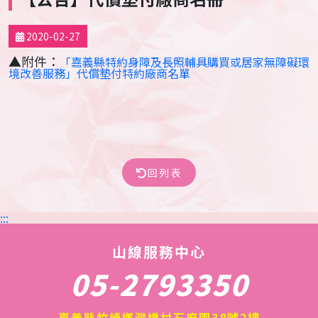
2020-02-27
▲附件：
「嘉義縣特約身障及長照輔具購買或居家無障礙環
境改善服務」代償墊付特約廠商名單
回列表
:::
山線服務中心
05-2793350
嘉義縣竹崎鄉灣橋村石麻園38號2樓