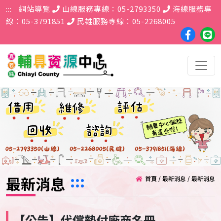
跳到主要內容區塊
:::
網站導覽
山線服務專線：05-2793350
海線服務專
線：05-3791851
民雄服務專線：05-2268005
faceboo
Lin
粉
好
絲
友
團
:::
最新消息
首頁
/
最新消息
/
最新消息
【公告】代償墊付廠商名冊